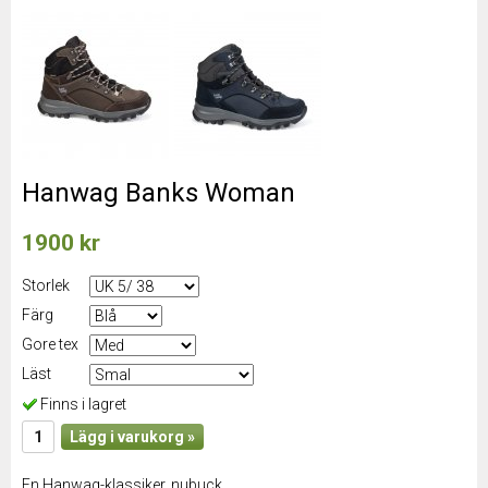
Hanwag Banks Woman
1900 kr
Storlek
Färg
Gore tex
Läst
Finns i lagret
Lägg i varukorg »
En Hanwag-klassiker, nubuck