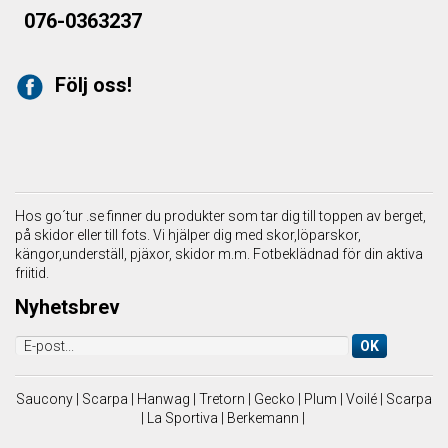
076-0363237
Följ oss!
Hos go´tur .se finner du produkter som tar dig till toppen av berget,
på skidor eller till fots. Vi hjälper dig med skor,löparskor,
kängor,underställ, pjäxor, skidor m.m. Fotbeklädnad för din aktiva
friitid.
Nyhetsbrev
OK
Saucony | Scarpa | Hanwag | Tretorn | Gecko | Plum |
Voilé | Scarpa
| La Sportiva | Berkemann |