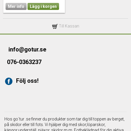
Mer info
Lägg i korgen
Till Kassan
info@gotur.se
076-0363237
Följ oss!
Hos go´tur .se finner du produkter som tar dig till toppen av berget,
på skidor eller till fots. Vi hjälper dig med skor,löparskor,
kängor,underställ, pjäxor, skidor m.m. Fotbeklädnad för din aktiva