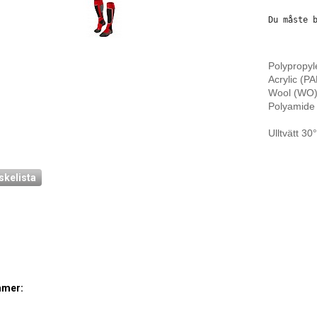
Du måste 
Polypropyl
Acrylic (P
Wool (WO)
Polyamide
Ulltvätt 30
skelista
mmer: