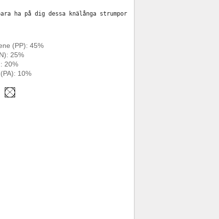
bara ha på dig dessa knälånga strumpor för män när du går ut. De
ene (PP): 45%
AN): 25%
: 20%
 (PA): 10%
°