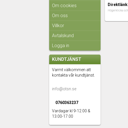
Direktlänk
Om cookies
Högerklicka oc
Om oss
Villkor
Avtalskund
Logga in
KUNDTJÄNST
Varmt välkommen att
kontakta vår kundtjänst.
info@otsn.se
0760363237
Vardagar kl 9-12.00 &
13.00-17.00