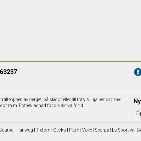
363237
till toppen av berget, på skidor eller till fots. Vi hjälper dig med
Ny
dor m.m. Fotbeklädnad för din aktiva friitid.
Scarpa | Hanwag | Tretorn | Gecko | Plum |
Voilé | Scarpa | La Sportiva |