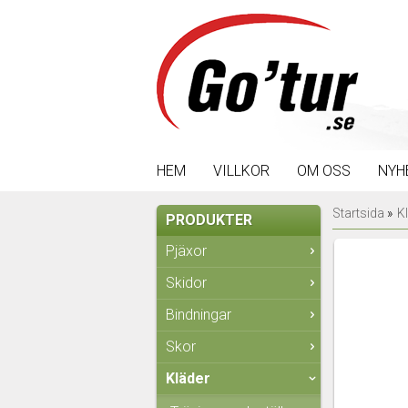
HEM
VILLKOR
OM OSS
NYH
Startsida
»
K
PRODUKTER
Pjäxor
Skidor
Bindningar
Skor
Kläder