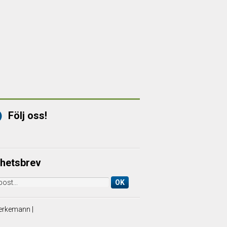
Följ oss!
hetsbrev
OK
 Berkemann |