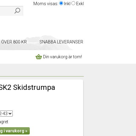
Moms visas:
Inkl
Exkl
P ÖVER 800 KR
SNABBA LEVERANSER
Din varukorg är tom!
 SK2 Skidstrumpa
agret
g i varukorg »