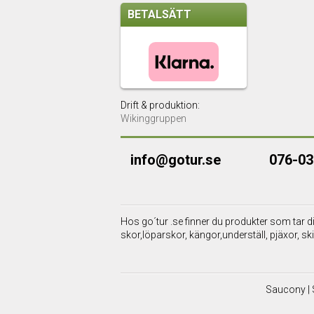
BETALSÄTT
Drift & produktion:
Wikinggruppen
info@gotur.se
076-0
Hos go´tur .se finner du produkter som tar dig 
skor,löparskor, kängor,underställ, pjäxor, ski
Saucony | 