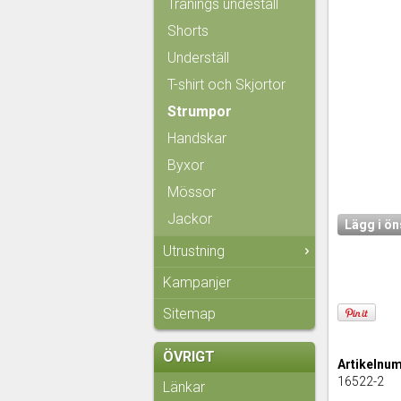
Tränings undeställ
Shorts
Underställ
T-shirt och Skjortor
Strumpor
Handskar
Byxor
Mössor
Jackor
Lägg i ön
Utrustning
Kampanjer
Sitemap
ÖVRIGT
Artikelnu
16522-2
Länkar