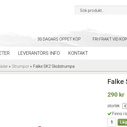
30 DAGARS ÖPPET KÖP
FRI FRAKT VID KÖ
ETER
LEVERANTÖRS INFO
KONTAKT
läder
»
Strumpor
»
Falke SK2 Skidstrumpa
Falke
290 kr
storlek
Finns i l
Läg