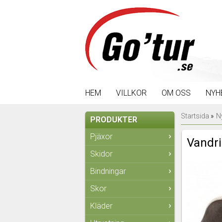
HEM
VILLKOR
OM OSS
NYH
Startsida
»
N
PRODUKTER
Pjäxor
Vandri
Skidor
Bindningar
Skor
Kläder