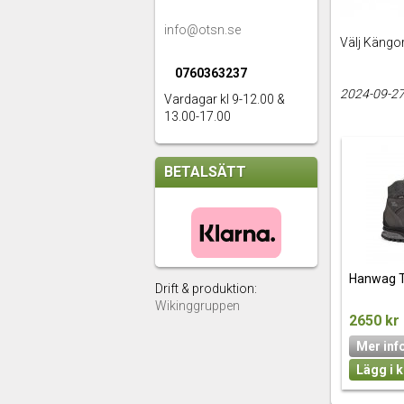
info@otsn.se
Välj Kängor
0760363237
2024-09-2
Vardagar kl 9-12.00 &
13.00-17.00
BETALSÄTT
Hanwag T
Drift & produktion:
Wikinggruppen
2650 kr
Mer inf
Lägg i 