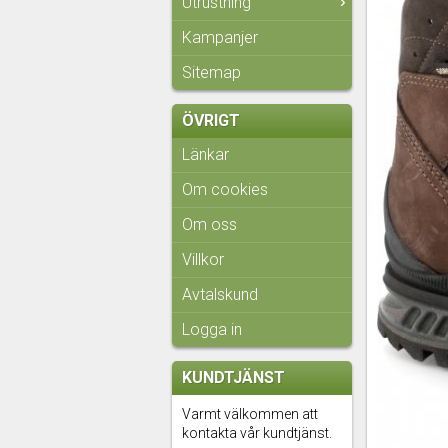
Utrustning
Kampanjer
Sitemap
ÖVRIGT
Länkar
Om cookies
Om oss
Villkor
Avtalskund
Logga in
KUNDTJÄNST
Varmt välkommen att
kontakta vår kundtjänst.