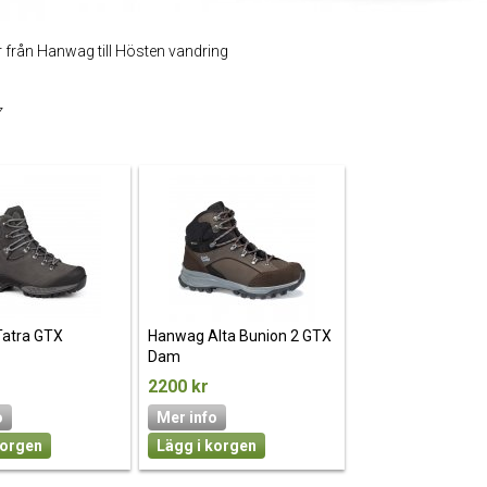
 från Hanwag till Hösten vandring
7
atra GTX
Hanwag Alta Bunion 2 GTX
Dam
2200 kr
o
Mer info
korgen
Lägg i korgen